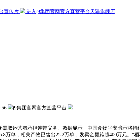
平台宣传片
进入j9集团官网官方直营平台天猫旗舰店
:56
j9集团官网官方直营平台
需取运营者承担连带义务。数据显示，中国食物平安暗示将持续
.8万单，相关产物已售出25.2万单，发卖金额跨越400万元。