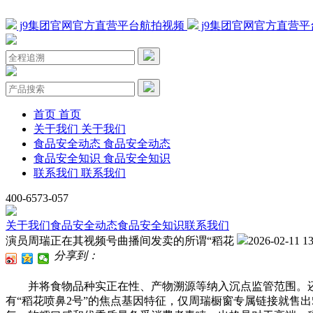
j9集团官网官方直营平台航拍视频
j9集团官网官方直营
首页
首页
关于我们
关于我们
食品安全动态
食品安全动态
食品安全知识
食品安全知识
联系我们
联系我们
400-6573-057
关于我们
食品安全动态
食品安全知识
联系我们
演员周瑞正在其视频号曲播间发卖的所谓“稻花
2026-02-11 13
分享到：
并将食物品种实正在性、产物溯源等纳入沉点监管范围。还
有“稻花喷鼻2号”的焦点基因特征，仅周瑞橱窗专属链接就售出5