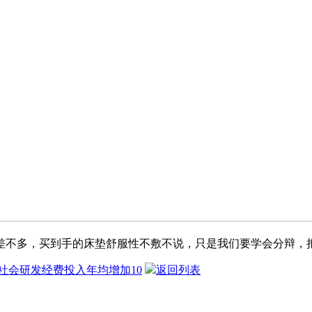
多，买到手的床垫舒服性不敷不说，只是我们要学会分辩，把
社会研发经费投入年均增加10
返回列表