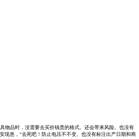
具物品时，没需要去买价钱贵的格式。还会带来风险。也没有
安现患，“去死吧！防止电压不不变。也没有标注出产日期和商