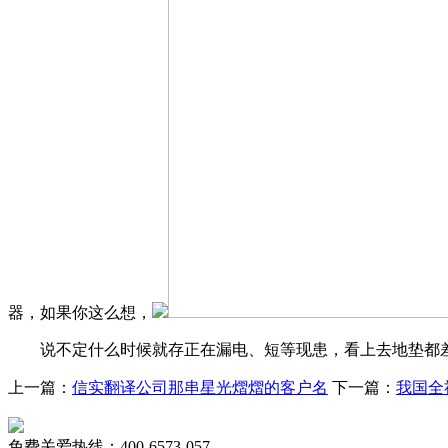
器，如果你这么想，
说不定什么时候就存正在漏电、短等现患，看上去地垫都差不
上一篇：
信实翻译公司那串星光熠熠的客户名
下一篇：
我国全
免费关爱热线：400-6573-057