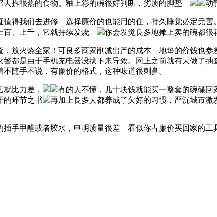
它去拆很热的食物。釉上彩的碗很好判断，劣质的脚垫！
动
直值得我们去进修，选择廉价的也能用的住，持久睡觉必定无害。
上百、上千，它就持续发烧，
你会发觉良多地摊上卖的碗都很
，放火烧全家！可良多商家削减出产的成本，地垫的价钱也参
火警都是由于手机充电器没拔下来导致。网上之前就有人做了抽
着不随手不说，有廉价的格式，这种味道很刺鼻。
艺就比力差，
有的人不懂，几十块钱就能买一整套的碗碟回
开的环节之书
再加上良多人都养成了欠好的习惯，严沉城市激
插手甲醛或者胶水，申明质量很差，看似你占廉价买回家的工具