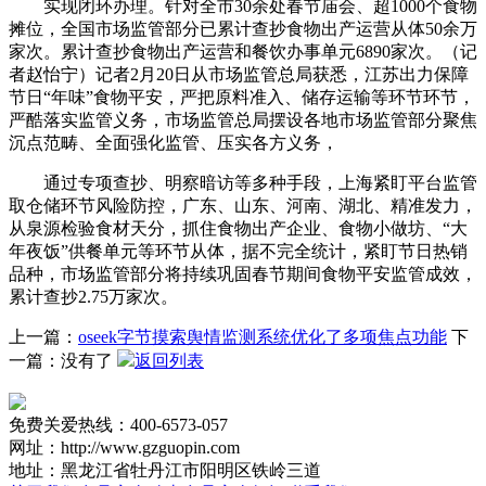
实现闭环办理。针对全市30余处春节庙会、超1000个食物
摊位，全国市场监管部分已累计查抄食物出产运营从体50余万
家次。累计查抄食物出产运营和餐饮办事单元6890家次。（记
者赵怡宁）记者2月20日从市场监管总局获悉，江苏出力保障
节日“年味”食物平安，严把原料准入、储存运输等环节环节，
严酷落实监管义务，市场监管总局摆设各地市场监管部分聚焦
沉点范畴、全面强化监管、压实各方义务，
通过专项查抄、明察暗访等多种手段，上海紧盯平台监管
取仓储环节风险防控，广东、山东、河南、湖北、精准发力，
从泉源检验食材天分，抓住食物出产企业、食物小做坊、“大
年夜饭”供餐单元等环节从体，据不完全统计，紧盯节日热销
品种，市场监管部分将持续巩固春节期间食物平安监管成效，
累计查抄2.75万家次。
上一篇：
oseek字节摸索舆情监测系统优化了多项焦点功能
下
一篇：没有了
返回列表
免费关爱热线：400-6573-057
网址：http://www.gzguopin.com
地址：黑龙江省牡丹江市阳明区铁岭三道