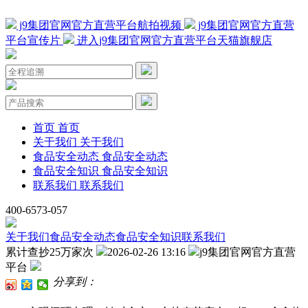
j9集团官网官方直营平台航拍视频
j9集团官网官方直营
平台宣传片
进入j9集团官网官方直营平台天猫旗舰店
首页
首页
关于我们
关于我们
食品安全动态
食品安全动态
食品安全知识
食品安全知识
联系我们
联系我们
400-6573-057
关于我们
食品安全动态
食品安全知识
联系我们
累计查抄25万家次
2026-02-26 13:16
j9集团官网官方直营
平台
分享到：