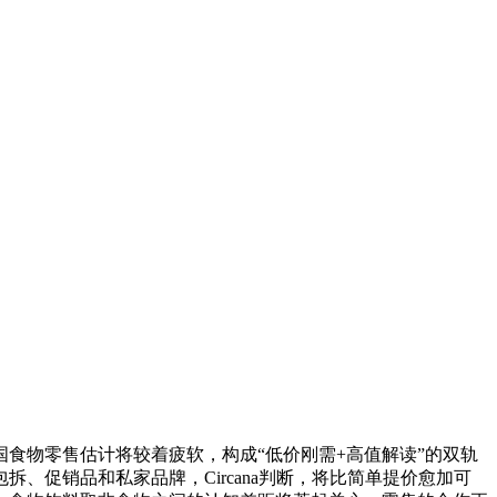
食物零售估计将较着疲软，构成“低价刚需+高值解读”的双轨
促销品和私家品牌，Circana判断，将比简单提价愈加可