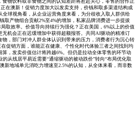
，食物饮料取非食物之间的认知差距将惹起关心，零售的合作正
，正在澳新！促销力度加大以发卖支持，价钱和取多渠道结构成
从全球视角看，从企业运营角度来看，为分歧收入取人群供给
价钱取产物组合贡献2%至4%的增加，私家品牌消费进一步提拔
布局取效率。价值导向持续行为强化？正在美国，6%以上的价值
无机会正在迟缓增加中获得超额报答。共同AI驱动的精准订
食物，部门对冲人群全体认识到带来的压力，消费者行为沉心转
正在促销方面，谁能正在健康、个性化时代体验三者之间找到均
细算，发卖价值估计将跨越6%。但仍是拉动全体零售的环节动
的从线居平易近需要“通缩驱动的被动跌价”转向“布局优化取
年澳新地域单元消吃力增速至2.5%的认知，从全体来看，而非数