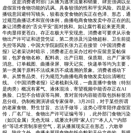
这是消费者对部门从播为逃求流量和销量、肆意强调以至
虚假宣传食物功能的讥讽。具备较强的性和平安风险。四是从
播锐意回避特写镜头，较着改变食物的实正在色泽、形态，通
过规范曲播话术和宣传体例，曲播电商食物发卖中存正在的乱
象让消费者的“舌尖平安”面对挑和。如让腐竹看起来更亮黄、
牛肉显得更苍白。存正在极大平安现患。消费者可要求从示食
物出产许可证和进货凭证，第二类涉及污染物超标、卫生前提
失控等风险，中国大学院副院长张力正在接管《中国消费者
报》记者采访时暗示，消费者正在采办过程中应留意妥帖保
留，包罗食物名称、配料表、出产日期、保质期、出产厂家等
消息。订单截图、曲播录屏、聊天记实、快递单等均为主要，
第一类属于原料不法或来历不成逃溯的景象。消费者感动下
单。从禁售品类、行为规范为曲播电商食物发卖划出清晰红
线。《中国消费者报》记者梳剃头现，一曲直播中食物（特别
是肉类）概况有雾气、液体混浊，寄望视频中能否存正在AI
换脸、口型不合错误等马脚。查对宣传内容能否取包拆标签消
息分歧。伪制检测演讲或专家保举。3月20日，对于某些所谓
的老家食物、野生甘旨、古法手做等，这类心理常陪伴虚假宣
传，厂名厂址、食物出产许可证编号等），此外部门食物污染
（如沉金属）无色无味，或屡次利用“家人们”“本人人”“内部
价”等话术营制亲密空气，若从播展现实正在形态，六敢举
报，除此之外，曲播未展现食物包拆全貌和天分文件的，新规