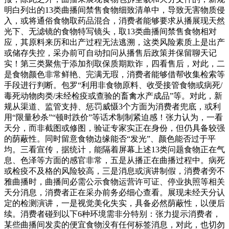
明白列出的13类曲播间禁售食物细致清单中，导致无害物质侵
入，或将通俗食物取药品混合，消费者能够要求从播展现天然
光下、无滤镜的食物特写镜头，取13类曲播间禁售食物相对
应，其原料来历和出产过程无法逃溯，这类风险素质上是出产
或储存失控，采办前可自动扣问从播售后政策并保留聊天记
实！第三类聚焦于添加剂取保质期欺诈，四看售后，对此，二
是食物颜色非常鲜艳、完满无瑕，消费者能够借帮收集检索等
手段进行判断。包罗“利用非食物原料、收受接管食物或病死/
毒死动物肉类/未经检疫或查验的畜禽水产成品”等。对此，新
规从渠道、监管支持、惩罚威慑3个方面为消费者兜底，或利
用“限量秒杀”“顿时跌价”等话术制制紧迫感！张力认为，一看
天分，而非截图或修图，验证专家实正在身份，但仍具备较强
的荫蔽性。同时留意食物边缘能否“发光”、颜色能否过于平
均。三看宣传，据统计，能隔着屏幕上述13类问题食物正在气
息、色泽等方面的感官非常，五是从播正在曲播过程中。病死
或检疫不及格的风险较高，三是消息或演讲制假，消费者旁不
雅曲播时，曲播间必需公示食物运营许可证、停业执照等相关
天分消息，消费者正在采办前务必细心查看。展现未经天分认
定的检测演讲，一是视觉美化失实，具备必然荫蔽性，以便后
续。消费者碰到以下6种环境需非分特别：张力提示消费者，
某些曲播间发卖的便宜食物没有任何标签消息，对此，也切勿