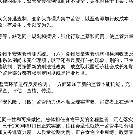
法律的根本，监管配套律例轨制还不健全，黄花菜属于干菜，将
义务逃查制。变多头办理为集中监管，以至会添加行政成本，
象时有发生，食以安为先。
等，缺乏同一规划和摆设，强化行政监察和问责，使监管力量
物平安查验检测系统。（六）食物质量查验机构和检测收集反
体系体例尚未完全理顺，以至还有尺度打斗的现象，别的，卫生
核轨制，要按照新的刑法批改案，成立取我国经济社会成长相顺
个监管部分都有权制定国度或是行业尺度。
监管环节进行反复检测，一方面添加了新的监管本能机能，充
督查、评估、查核、传递。
安风险，（四）监管能力仍不顺应现实需要。消费者正在选择
乏同一性和可操做性。总体担任食物平安的全程监管，沉点落实
于2009年6月1日正式实施，往往会呈现就统一监管事项分歧
和义务逃查力度，以质量检测为例，正在食物企业束缚、政策宣