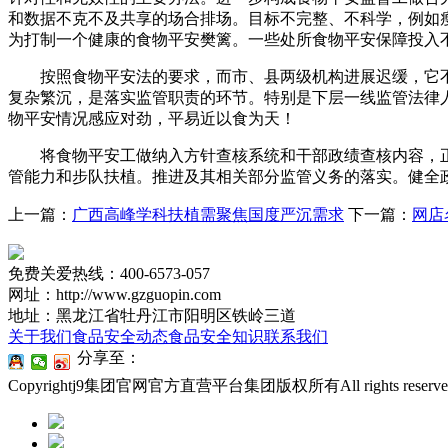
和数据不克不及共享的场合排场。目标不完整、不科学，例如
为打制一个健康的食物平安樊篱。一些处所食物平安保障投入
按照食物平安法的要求，而市、县两级机构进展迟缓，它不属
复杂繁沉，是落实监管职责的环节。特别是下层一线监管法律
物平安情况感应对劲，平易近以食为天！
将食物平安工做纳入方针查核系统和干部政绩查核内容，正
管能力和步队扶植。推进及其相关部分监管义务的落实。健全
上一篇：
广西高峰学科扶植需聚焦国度严沉需求
下一篇：
网店
免费关爱热线：400-6573-057
网址：http://www.gzguopin.com
地址：黑龙江省牡丹江市阳明区铁岭三道
关于我们
食品安全动态
食品安全知识
联系我们
分享至：
Copyrightj9集团官网官方直营平台集团版权所有All rights reserv