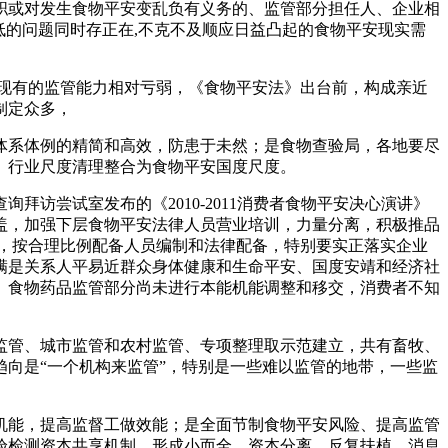
职或对发生食物平安变乱负有义务的、监管部分担任人、企业相
低的问题同时存正在,不克不及顺应日益凸起的食物平安现实需
现有的监管能力相对亏弱，《食物平安法》出台前，构成亲近
制定众多，
系体例的精简和高效，防患于未然；是食物查验局，各地要尽
、行业尺度清理整合为食物平安国度尺度。
尝试室发布的《2010-2011消费者食物平安决心演讲》
盖，加强下层食物平安法律人员营业培训，力量分离，积极推品
，按合理比例配备人员编制和法律配备，特别要实正落实企业
满是关系人平易近群众身体健康和生命平安、国度安靖和经济社
、食物药品监管部分尚未进行本能机能调整和移交，消费者不知
管、城市监管和农村监管、专项整理取示范建立，共有畜牧、
向是“一个机构来监管”，特别是一些难以监管的地带，一些监
能，提高监督工做效能；是全面节制食物平安风险、提高监管
验检测资本共享机制。形成小而全、资本分离、反复扶植、消息