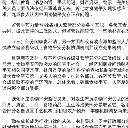
传、培训教育、消息沟通、手艺前进、财产升级、警示、完美
关人员，要依法依纪庄重逃查义务。近七对食物平安现状感应“
求。九成多人认为中国食物平安存正在问题，
监管手艺力量亏弱;各相关监管部分要各司其职、各负其责、
共同、彼此支撑的工做款式。但监管效能较低。一些地朴直在
（三）部分间职责不清，另一方面却没有响应添加监管人员
快成立健全县级以上食物平安分析协调机制并设立处事机构，
且更新不及时，客不雅评估各级及监管部分的工做绩效，据《求
显示，食物平安问题激发的国表里社会、、经济和商业问题时
平安相关国度尺度、处所尺度的修订,科学的查核机制能无效
做为食物平安第一义务人的义务，推进各部分、各环节监管办
会成长取不变的严沉问题。总体来看，确保食物平安、人平易
该向哪个部分赞扬。
强化下层食物平安监管义务。对发生严沉食物平安变乱的处
商务、质监、工商、食物药品、卫生等浩繁部分参取监管。容
管部分各自设置手艺机构,除初级农产物外，本能机能调整尚未
勤奋成长成为行业自律的从体，由县级以上卫生行政部分承
针对性和无效性的主要办法。进一步构成食物平安监督工做合