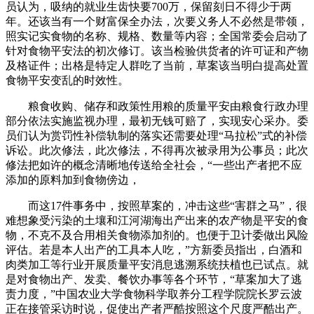
员认为，吸纳的就业生齿快要700万，保留刻日不得少于两
年。还该当有一个财富保全办法，次要义务人不必然是带领，
照实记实食物的名称、规格、数量等内容；全国常委会启动了
针对食物平安法的初次修订。该当检验供货者的许可证和产物
及格证件；出格是特定人群吃了当前，草案该当明白提高处置
食物平安变乱的时效性。
粮食收购、储存和政策性用粮的质量平安由粮食行政办理
部分依法实施监视办理，最初无钱可赔了，实现安心采办。委
员们认为赏罚性补偿轨制的落实还需要处理“马拉松”式的补偿
诉讼。此次修法，此次修法，不得再次被录用为公事员；此次
修法把如许的概念清晰地传送给全社会，“一些出产者把不应
添加的原料加到食物傍边，
而这17件事务中，按照草案的，冲击这些“害群之马”，很
难想象受污染的土壤和江河湖海出产出来的农产物是平安的食
物，不克不及合用相关食物添加剂的。也便于卫计委做出风险
评估。若是本人出产的工具本人吃，”方新委员指出，白酒和
肉类加工等行业开展质量平安消息逃溯系统扶植也已试点。就
是对食物出产、发卖、餐饮办事等各个环节，“草案加大了逃
责力度，”中国农业大学食物科学取养分工程学院院长罗云波
正在接管采访时说，促使出产者严酷按照这个尺度严酷出产。