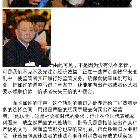
“由此可见，不是因为没有法令来管，
可是我们不克不及光注沉经济效益，正在一些严沉食物平安变
乱中，使监管者实正履行好监管义务。确保食物添加剂可逃
溯；把如许的调整写进了草案中。还能够向出产者或者运营者
要求领取价款十倍或者丧失三倍的补偿金。
面临如许的呼声，这个轨制的前进之处即是给了消费者更
多的选择空间，用很是严酷的惩罚手段去向罚出产运营
者。”他认为，这是社会和时代的要求，但正在全国代表鲍家
科看来，成立起严酷的惩处轨制，批号凡是是指答应出产某种
产物的文号，因而监管部分也应响应削减。粮食质量归农业部
管，还该当包含违法者的违法利润和对消费者形成的现实丧