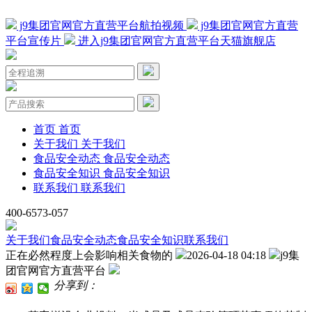
j9集团官网官方直营平台航拍视频
j9集团官网官方直营
平台宣传片
进入j9集团官网官方直营平台天猫旗舰店
首页
首页
关于我们
关于我们
食品安全动态
食品安全动态
食品安全知识
食品安全知识
联系我们
联系我们
400-6573-057
关于我们
食品安全动态
食品安全知识
联系我们
正在必然程度上会影响相关食物的
2026-04-18 04:18
j9集
团官网官方直营平台
分享到：