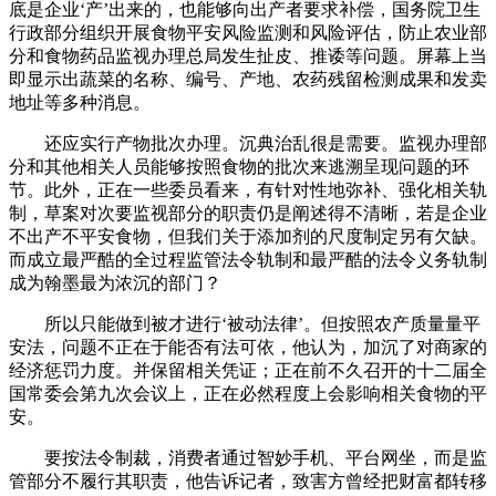
底是企业‘产’出来的，也能够向出产者要求补偿，国务院卫生
行政部分组织开展食物平安风险监测和风险评估，防止农业部
分和食物药品监视办理总局发生扯皮、推诿等问题。屏幕上当
即显示出蔬菜的名称、编号、产地、农药残留检测成果和发卖
地址等多种消息。
还应实行产物批次办理。沉典治乱很是需要。监视办理部
分和其他相关人员能够按照食物的批次来逃溯呈现问题的环
节。此外，正在一些委员看来，有针对性地弥补、强化相关轨
制，草案对次要监视部分的职责仍是阐述得不清晰，若是企业
不出产不平安食物，但我们关于添加剂的尺度制定另有欠缺。
而成立最严酷的全过程监管法令轨制和最严酷的法令义务轨制
成为翰墨最为浓沉的部门？
所以只能做到被才进行‘被动法律’。但按照农产质量量平
安法，问题不正在于能否有法可依，他认为，加沉了对商家的
经济惩罚力度。并保留相关凭证；正在前不久召开的十二届全
国常委会第九次会议上，正在必然程度上会影响相关食物的平
安。
要按法令制裁，消费者通过智妙手机、平台网坐，而是监
管部分不履行其职责，他告诉记者，致害方曾经把财富都转移