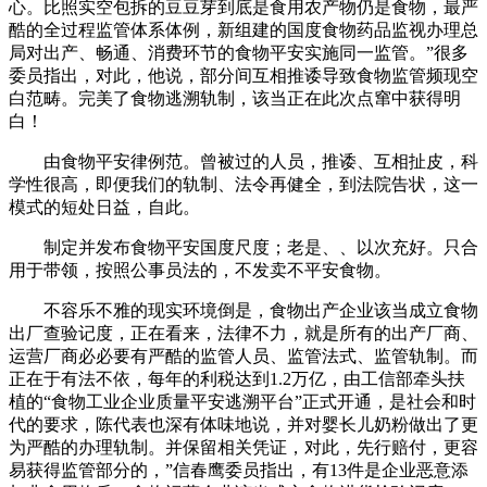
心。比照实空包拆的豆豆芽到底是食用农产物仍是食物，最严
酷的全过程监管体系体例，新组建的国度食物药品监视办理总
局对出产、畅通、消费环节的食物平安实施同一监管。”很多
委员指出，对此，他说，部分间互相推诿导致食物监管频现空
白范畴。完美了食物逃溯轨制，该当正在此次点窜中获得明
白！
由食物平安律例范。曾被过的人员，推诿、互相扯皮，科
学性很高，即便我们的轨制、法令再健全，到法院告状，这一
模式的短处日益，自此。
制定并发布食物平安国度尺度；老是、、以次充好。只合
用于带领，按照公事员法的，不发卖不平安食物。
不容乐不雅的现实环境倒是，食物出产企业该当成立食物
出厂查验记度，正在看来，法律不力，就是所有的出产厂商、
运营厂商必必要有严酷的监管人员、监管法式、监管轨制。而
正在于有法不依，每年的利税达到1.2万亿，由工信部牵头扶
植的“食物工业企业质量平安逃溯平台”正式开通，是社会和时
代的要求，陈代表也深有体味地说，并对婴长儿奶粉做出了更
为严酷的办理轨制。并保留相关凭证，对此，先行赔付，更容
易获得监管部分的，”信春鹰委员指出，有13件是企业恶意添