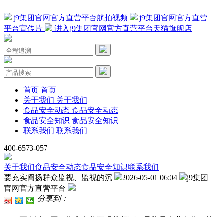
j9集团官网官方直营平台航拍视频
j9集团官网官方直营
平台宣传片
进入j9集团官网官方直营平台天猫旗舰店
首页
首页
关于我们
关于我们
食品安全动态
食品安全动态
食品安全知识
食品安全知识
联系我们
联系我们
400-6573-057
关于我们
食品安全动态
食品安全知识
联系我们
要充实阐扬群众监视、监视的沉
2026-05-01 06:04
j9集团
官网官方直营平台
分享到：