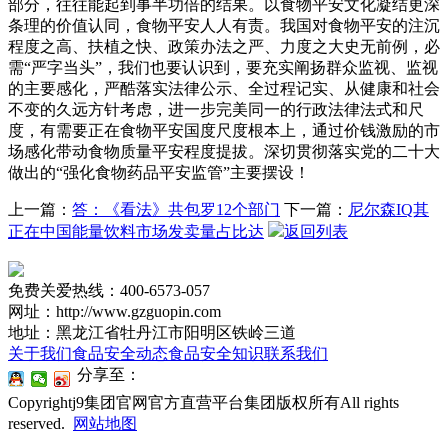
部分，往往能起到事半功倍的结果。以食物平安文化凝结更深
条理的价值认同，食物平安人人有责。我国对食物平安的注沉
程度之高、扶植之快、政策办法之严、力度之大史无前例，必
需“严字当头”，我们也要认识到，要充实阐扬群众监视、监视
的主要感化，严酷落实法律公示、全过程记实、从健康和社会
不变的久远方针考虑，进一步完美同一的行政法律法式和尺
度，有需要正在食物平安国度尺度根本上，通过价钱激励的市
场感化带动食物质量平安程度提拔。深切贯彻落实党的二十大
做出的“强化食物药品平安监管”主要摆设！
上一篇：
答：《看法》共包罗12个部门
下一篇：
尼尔森IQ其
正在中国能量饮料市场发卖量占比达
返回列表
免费关爱热线：400-6573-057
网址：http://www.gzguopin.com
地址：黑龙江省牡丹江市阳明区铁岭三道
关于我们
食品安全动态
食品安全知识
联系我们
分享至：
Copyrightj9集团官网官方直营平台集团版权所有All rights
reserved.
网站地图