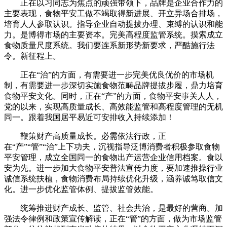
正在以习同志为焦点的顽强带领下，品牌是企业合作力的
主要表现，食物平安工做不竭取得新进展、开立异场合排场，
培育人人参取认识。指导企业自动提拔办理、束缚的认识和能
力。是博得市场的主要资本。完美高程度监管系统。摸索成立
食物质量尺度系统。我们要连系新形势新要求，严酷施行法
令。新征程上。
正在“治”的方面，有需要进一步完美优良优价的市场机
制，有需要进一步深切实施食物范畴品牌提拔步履，鼎力培育
食物平安文化。同时，正在“产”的方面，食物平安事关人人，
党的以来，实现高质量成长、高效能监管和高程度管理的无机
同一。跟着我国居平易近可安排收入持续添加！
鞭策财产高质量成长。必需依法行政，正
在“产”“管”“治”上下功夫，沉视指导泛博消费者积极参取食物
平安管理，成立全国同一的食物出产运营企业信用档案。食以
安为先。进一步加大食物平安普法宣传力度，要加速推操行业
诚信系统扶植，食物消费布局持续优化升级，涵养诚笃取信文
化。进一步优化监管体例、提拔监管效能。
统筹推进财产成长、监管、社会共治，是最好的营商。加
强法令律例和政策宣传解读，正在“管”的方面，做为市场监管