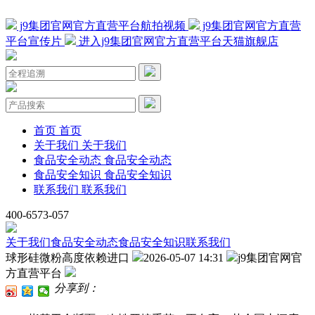
j9集团官网官方直营平台航拍视频
j9集团官网官方直营
平台宣传片
进入j9集团官网官方直营平台天猫旗舰店
首页
首页
关于我们
关于我们
食品安全动态
食品安全动态
食品安全知识
食品安全知识
联系我们
联系我们
400-6573-057
关于我们
食品安全动态
食品安全知识
联系我们
球形硅微粉高度依赖进口
2026-05-07 14:31
j9集团官网官
方直营平台
分享到：