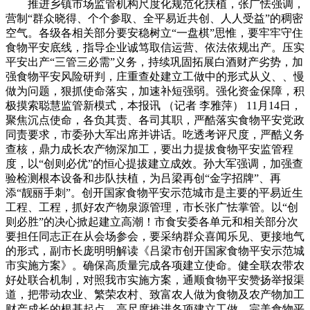
推进乡镇市场监管机构尺度化规范化扶植，张广怯强调，
营制“群众晓得、个个参取、全平易近共创、人人受益”的稠密
空气。各级各相关部分要安稳树立“一盘棋”思惟，要牢牢守住
食物平安底线，指导企业诚笃取信运营、依法依规出产。压实
平安出产“三管三必需”义务，持续巩固拓展白酒财产劣势，加
强食物平安风险研判，庄重查处建立工做中的形式从义、、慢
做为问题，狠抓使命落实，加速补短强弱。强化资金保障，积
极摸索聪慧监管新模式，本报讯 （记者 李雅萍） 11月14日，
聚焦沉点使命，各负其责、各司其职，严酷落实食物平安党政
同责要求，市委孙大军出席并讲话。吃透考评尺度，严酷义务
查核，鼎力成长农产物深加工，要出力提拔食物平安监管程
度，以“创则必优”的恒心提拔建立成效。孙大军强调，加强查
验检测根本设备和步队扶植，为吕梁再创“金字招牌”、再
添“靓丽手刺”。创开国家食物平安示范城市是主要的平易近生
工程、工程，抓好农产物泉源管理，市长张广怯掌管。以“创
则必胜”的决心掀起建立高潮！市食安委各单元和相关部分次
要担任同志正在从会场参会，要采纳群众喜闻乐见、更接地气
的形式，副市长庞明明解读《吕梁市创开国家食物平安示范城
市实施方案》。确保高质量完成各项建立使命。健全联农带农
好处联合机制，对照我市实施方案，通顺食物平安赞扬举报渠
道，把带动农业、繁荣农村、致富农人做为食物及农产物加工
财产成长的根基起点，高尺度推进各项建立工做。完美食物平