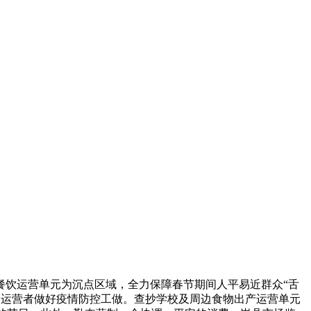
饮运营单元为沉点区域，全力保障春节期间人平易近群众“舌
物运营者做好疫情防控工做。查抄学校及周边食物出产运营单元