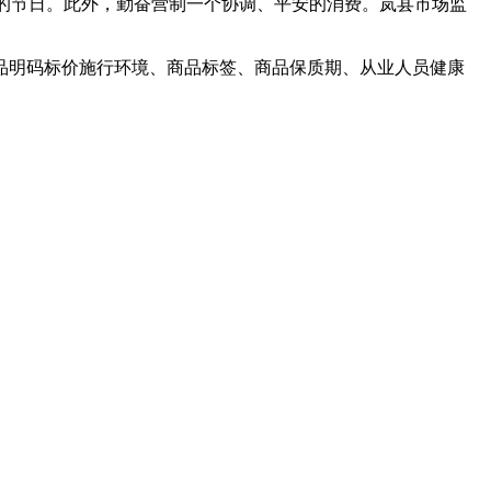
靖的节日。此外，勤奋营制一个协调、平安的消费。岚县市场监
明码标价施行环境、商品标签、商品保质期、从业人员健康