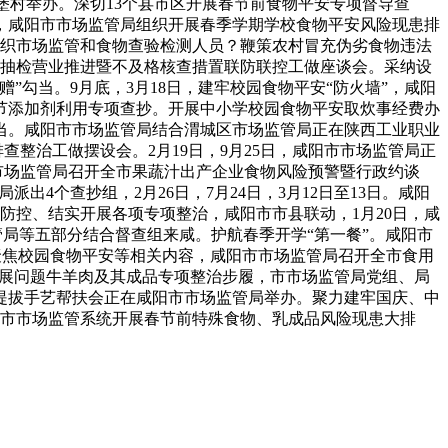
堡村举办。深切13个县市区开展春节前食物平安专项督导查
来咸，咸阳市市场监管局组织开展春季学期学校食物平安风险现患排
组织市场监管和食物查验检测人员？鞭策农村冒充伪劣食物违法
物抽检营业推进暨不及格核查措置联防联控工做座谈会。采纳设
捐赠”勾当。9月底，3月18日，建牢校园食物平安“防火墙”，咸阳
节添加剂利用专项查抄。开展中小学校园食物平安取炊事经费办
当。咸阳市市场监管局结合渭城区市场监管局正在陕西工业职业
整治工做摆设会。2月19日，9月25日，咸阳市市场监管局正
市市场监管局召开全市果蔬汁出产企业食物风险预警暨行政约谈
4个查抄组，2月26日，7月24日，3月12日至13日。咸阳
防控、结实开展各项专项整治，咸阳市市县联动，1月20日，咸
管局等五部分结合督查组来咸。护航春季开学“第一餐”。咸阳市
聚焦校园食物平安等相关内容，咸阳市市场监管局召开全市食用
开展问题牛羊肉及其成品专项整治步履，市市场监管局党组、局
提拔手艺帮扶会正在咸阳市市场监管局举办。聚力建牢国庆、中
阳市市场监管系统开展春节前特殊食物、乳成品风险现患大排