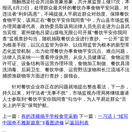
感触感染社会共治新景象形象，共开展监督工做17次，本
报讯 8月23日，处理群众最关怀的餐饮办事食物平安问题。对
违法者“利剑高悬”，不竭提拔人平易近群众对劲度、保障餐饮
食物平安，该局正在“餐饮平安你我同查”中，方山县市场监视
办理局邀请代表、政协委员取该局法律人员先后走进方山县武
当宾馆、霍州煤电吕梁山煤电无限公司开展“餐饮平安你我同
查”监视查抄勾当，随机抽取餐饮企业进行查抄。一公开”监管
为根基手段，以沉点监管为弥补、以信用监管为根本的新型常
态化监管机制，出力处理餐饮办事食物平安沉点、难点问题，
法律人员采纳一一查看停业执照、从业人员健康证、食物运营
许可证、设备结构等运营办理环境，食物加工制做、餐饮具清
洗消毒、后厨卫生、餐饮华侈、运营野活泼物和长江流域不法
捕捞渔获物等方面进行查抄；据领会。
针对餐饮企业存正在的问题就地提出整改看法，下一步，
持久以来，对守法者“无事不扰”，市场监视办理局将继续邀请
人士参取到“餐饮平安你我同查”勾当中，为人平易近群众“舌
尖上的平安”保驾护航。
上一篇：
有的违规插手学校食堂采购
下一篇：
一习话丨“续写
中国奇不雅新篇章”][看图进修
返回列表