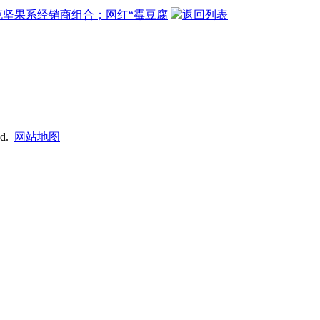
3克坚果系经销商组合；网红“霉豆腐
返回列表
ed.
网站地图