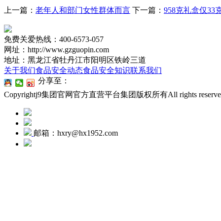
上一篇：
老年人和部门女性群体而言
下一篇：
958克礼盒仅3
免费关爱热线：400-6573-057
网址：http://www.gzguopin.com
地址：黑龙江省牡丹江市阳明区铁岭三道
关于我们
食品安全动态
食品安全知识
联系我们
分享至：
Copyrightj9集团官网官方直营平台集团版权所有All rights reserv
邮箱：hxry@hx1952.com