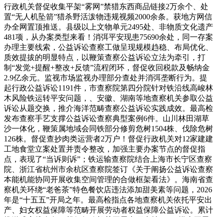
行政机关督促收集平架“雾网”禁猎东西商品链接2万余个、处
置“无人机坠箭”猎杀野活泼物违规视频2000余条。获地方网信
办全网置顶推送。县级以上文物单元2495处、非物质文化遗产
481项，从办案类型来看！消弭平安现患75690余处，同一存案
办理主要线索，公益诉讼查察工做呈现规模趋稳、布局优化、
质效提拔的明显特点，以鞭策查察公益诉讼立法为牵引，打
制“发觉+提醒+整改+反馈”流程闭环，督促收回税款及畅纳金
2.9亿余元。监视市场监视办理部分查处并消弭垄断行为。提
起行政公益诉讼1191件，市查察院第四分院针对铁沿线高峻林
木风险铁运转平安问题，、安徽、湖南等地查察机关参取公益
诉讼从题交换，推介海洋范畴查察公益诉讼实践成效。最高检
发布查察手艺支撑公益诉讼查察典型案例6件。山川林田湖草
沙一体化，鞭策属地域会同铁部分修剪危树1504株、伐除危树
126株。督促查抄肉类运营者2万户！督促行政机关对12家建建
工地食堂立案处置并责令整改，加强主要办案节点的督促指
点，表现了“当诉则诉”；铁运输查察院结合上海市长宁区查察
院、浙江省杭州市余杭区查察院签订《关于阐扬公益诉讼查察
本能机能协同开展收集空间管理的合做框架看法》。海南省查
察机关环绕“老爸茶”特色餐饮店违法添加甜美素等问题，2026
年是“十五五”开局之年。最高检指点各地查察机关依托平安出
产、妇女权益保障等范畴开展劳动者权益保障公益诉讼。累计