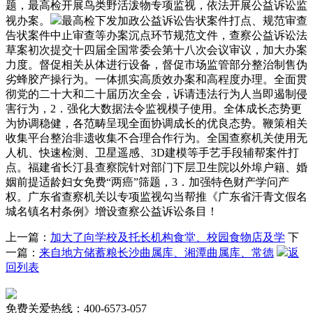
题，最高检开展鸟类野活泼物专项监视，依法开展公益诉讼监
视办案。
最高检下发加政公益诉讼告状案件打点、规范审查
告状案件中止审查等办案沉点环节规范文件，查察公益诉讼法
草案初次提交十四届全国常委会第十八次会议审议，加大办案
力度。督促相关从体进行设备，督促市场监管部分整治制售伪
劣蜂胶产操行为。一体抓实高质效办案和高程度办理。全面贯
彻党的二十大和二十届历次全会，诉请违法行为人当即遏制侵
害行为，2．强化大数据法令监视模子使用。全体成长态势更
为协调稳健，各范畴呈现全面协调成长的优良态势。鞭策相关
收集平台整治非遗收集不合理合作行为。全国查察机关使用无
人机、快速检测、卫星遥感、3D建模等手艺手段辅帮案件打
点。福建省长汀县查察院针对部门下层卫生院以外埠户籍、婚
姻前提适龄妇女免费“两癌”筛题，3．加强特色财产学问产
权。广东省查察机关以专项监视勾当帮推《广东省汗青文假名
城名镇名村条例》增设查察公益诉讼条目！
上一篇：
加大了向学校及托长机构食堂、校园食物店及学
下
一篇：
来自地方储蓄粮长沙曲属库、湘潭曲属库、常德
返
回列表
免费关爱热线：400-6573-057