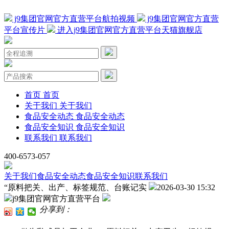
j9集团官网官方直营平台航拍视频
j9集团官网官方直营
平台宣传片
进入j9集团官网官方直营平台天猫旗舰店
首页
首页
关于我们
关于我们
食品安全动态
食品安全动态
食品安全知识
食品安全知识
联系我们
联系我们
400-6573-057
关于我们
食品安全动态
食品安全知识
联系我们
“原料把关、出产、标签规范、台账记实
2026-03-30 15:32
j9集团官网官方直营平台
分享到：