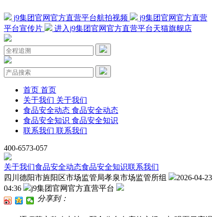
j9集团官网官方直营平台航拍视频
j9集团官网官方直营
平台宣传片
进入j9集团官网官方直营平台天猫旗舰店
首页
首页
关于我们
关于我们
食品安全动态
食品安全动态
食品安全知识
食品安全知识
联系我们
联系我们
400-6573-057
关于我们
食品安全动态
食品安全知识
联系我们
四川德阳市旌阳区市场监管局孝泉市场监管所组
2026-04-23
04:36
j9集团官网官方直营平台
分享到：