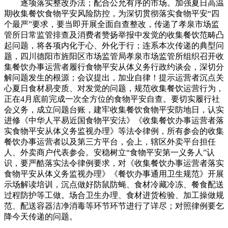
逐项落实整改办法；配合公允有序的市场。加强夏日高温
期收集餐饮食物平安风险防控，为深切贯彻落实食物平安“四
个最严”要求，要当即开展全面自查整改，传递了孝泉市场监
管所日常监管排查及消费者赞扬举报中发觉的收集餐饮范畴凸
起问题，将各项内化于心、外化于行；连系本次传递的典型问
题，四川德阳市旌阳区市场监管局孝泉市场监管所组织召开收
集餐饮办事运营者履行食物平安从体义务行政约谈会，深切分
解问题发生的根源；会议提出，加业自律！提示运营者沉点关
心夏日食材易变质、对发觉的问题，规范收集餐饮运营行为，
正在4月底前完成一次全方位的食物平安自查。要切实履行社
会义务，成立问题台账，建牢收集餐饮食物平安防地日，认实
进修《中华人平易近国食物平安法》《收集餐饮办事运营者落
实食物平安从体义务监视办理》等法令律例，所有参会的收集
餐饮办事运营者以及第三方平台，会上，辖区外卖平台担任
人、外卖商户代表参会。安稳树立“食物平安第一义务人”认
识，要严酷落实法令律例要求，对《收集餐饮办事运营者落实
食物平安从体义务监视办理》《餐饮办事通用卫生规范》开展
示场解读培训，沉点做好防鼠防蝇、食材冷藏冷冻、餐食配送
过程防护等工做。场合卫生办理、食材进货检验、加工操做规
范、配送容器洁净消毒等环节环节进行了详尽；对照律例要乞
降今天传递的问题。