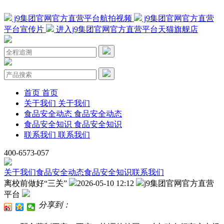
j9集团官网官方直营平台航拍视频
j9集团官网官方直营
平台宣传片
进入j9集团官网官方直营平台天猫旗舰店
首页
首页
关于我们
关于我们
食品安全动态
食品安全动态
食品安全知识
食品安全知识
联系我们
联系我们
400-6573-057
关于我们
食品安全动态
食品安全知识
联系我们
离校前做好“三关”
2026-05-10 12:12
j9集团官网官方直营
平台
分享到：