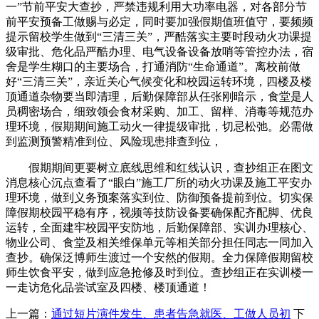
一”节前平安大查抄，严禁违规利用大功率电器，对各部分节
前平安预备工做赐与必定，同时要加强假期值班值守，要频频
提示留校学生做到“三清三关”，严酷落实主要时段动火功课提
级审批、危化品严酷办理、电气设备设备放哨等管控办法，宿
舍是学生糊口的主要场合，打通消防“生命通道”。离校前做
好“三清三关”，亲近关心气候变化和校园运转环境，四楼及楼
顶通道杂物要当即清理，后勤保障部从任张刚暗示，食堂是人
员稠密场合，细致领会食材采购、加工、留样、消毒等规范办
理环境，假期期间施工动火一律提级审批，切忌松弛。必需做
到监测预警精准到位、风险现患排查到位，
假期期间更要树立底线思维和红线认识，查抄组正在图文
消息核心沉点查看了“眼白”施工厂所的动火功课及施工平安办
理环境，做到义务预案落实到位、防御预备提前到位。切实保
障假期校园平稳有序，视频等技防设备要确保配齐配脚、优良
运转，全面建牢校园平安防地，后勤保障部、实训办理核心、
物业公司、食堂及相关维保单元等相关部分担任同志一同加入
查抄。确保泛博师生渡过一个安然的假期。全力保障假期留校
师生饮食平安，做到应急抢修及时到位。查抄组正在实训楼一
一走访危化品尝试室及四楼、楼顶通道！
上一篇：
通过短片演件发生、患者告急就医、工做人员初
下