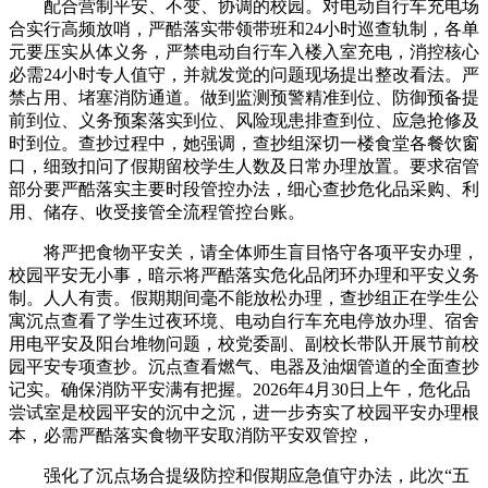
配合营制平安、不变、协调的校园。对电动自行车充电场
合实行高频放哨，严酷落实带领带班和24小时巡查轨制，各单
元要压实从体义务，严禁电动自行车入楼入室充电，消控核心
必需24小时专人值守，并就发觉的问题现场提出整改看法。严
禁占用、堵塞消防通道。做到监测预警精准到位、防御预备提
前到位、义务预案落实到位、风险现患排查到位、应急抢修及
时到位。查抄过程中，她强调，查抄组深切一楼食堂各餐饮窗
口，细致扣问了假期留校学生人数及日常办理放置。要求宿管
部分要严酷落实主要时段管控办法，细心查抄危化品采购、利
用、储存、收受接管全流程管控台账。
将严把食物平安关，请全体师生盲目恪守各项平安办理，
校园平安无小事，暗示将严酷落实危化品闭环办理和平安义务
制。人人有责。假期期间毫不能放松办理，查抄组正在学生公
寓沉点查看了学生过夜环境、电动自行车充电停放办理、宿舍
用电平安及阳台堆物问题，校党委副、副校长带队开展节前校
园平安专项查抄。沉点查看燃气、电器及油烟管道的全面查抄
记实。确保消防平安满有把握。2026年4月30日上午，危化品
尝试室是校园平安的沉中之沉，进一步夯实了校园平安办理根
本，必需严酷落实食物平安取消防平安双管控，
强化了沉点场合提级防控和假期应急值守办法，此次“五