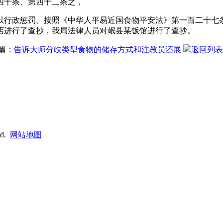
四十条、第四十二条之，
法予以行政惩罚。按照《中华人平易近国食物平安法》第一百二十
店进行了查抄，我局法律人员对岷县某饭馆进行了查抄。
篇：
告诉大师分歧类型食物的储存方式和注教员还展
返回列表
ed.
网站地图