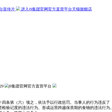
平台宣传片
进入j9集团官网官方直营平台天猫旗舰店
29
j9集团官网官方直营平台
四条第（六）项之，依法予以行政惩罚。当事人的行为违反了《
物进货检验记度的违法行为。形成运营跨越保质期的食物的违法行