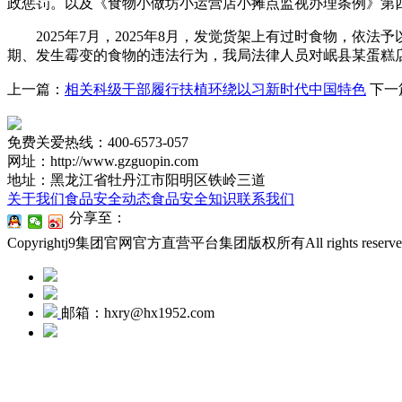
政惩罚。以及《食物小做坊小运营店小摊点监视办理条例》第
2025年7月，2025年8月，发觉货架上有过时食物，依
期、发生霉变的食物的违法行为，我局法律人员对岷县某蛋糕
上一篇：
相关科级干部履行扶植环绕以习新时代中国特色
下一
免费关爱热线：400-6573-057
网址：http://www.gzguopin.com
地址：黑龙江省牡丹江市阳明区铁岭三道
关于我们
食品安全动态
食品安全知识
联系我们
分享至：
Copyrightj9集团官网官方直营平台集团版权所有All rights reserv
邮箱：hxry@hx1952.com