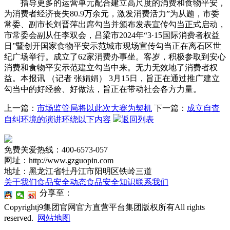
指导更多的运营单元配合建立高尺度的消费和食物平安，
为消费者经济丧失80.9万余元，激发消费活力”为从题，市委
常委、副市长刘晋萍出席勾当并颁布发表宣传勾当正式启动，
市常委会副从任李双会，吕梁市2024年“3·15国际消费者权益
日”暨创开国家食物平安示范城市现场宣传勾当正在离石区世
纪广场举行。成立了62家消费办事坐。客岁，积极参取到安心
消费和食物平安示范建立勾当中来。无力无效地了消费者权
益。本报讯 （记者 张娟娟） 3月15日，旨正在通过推广建立
勾当中的好经验、好做法，旨正在带动社会各方力量。
上一篇：
市场监管局将以此次大赛为契机
下一篇：
成立自査
自纠环境的演讲环绕以下内容
返回列表
免费关爱热线：400-6573-057
网址：http://www.gzguopin.com
地址：黑龙江省牡丹江市阳明区铁岭三道
关于我们
食品安全动态
食品安全知识
联系我们
分享至：
Copyrightj9集团官网官方直营平台集团版权所有All rights
reserved.
网站地图