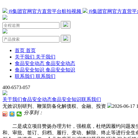
j9集团官网官方直营平台航拍视频
j9集团官网官方直营
首页
首页
关于我们
关于我们
食品安全动态
食品安全动态
食品安全知识
食品安全知识
联系我们
联系我们
400-6573-057
关于我们
食品安全动态
食品安全知识
联系我们
无效识别研判、鞭策防备化解债权、金融、投资
2026-06-17 
分享到：
二是成立项目赞扬办理方针，强根底，杜绝因履约问题发生赞
和、审批、签订、归档、履行、变动、解除、终止等进行全生