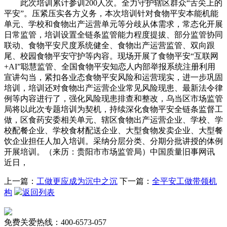
此次培训累计参训200人次。全力守护辖区群众“舌尖上的
平安”。压紧压实各方义务，本次培训针对食物平安本能机能
单元、学校和食物出产运营单元等分歧从体需求，常态化开展
日常监管，培训设置全链条监管能力程度提拔、部分监管协同
联动、食物平安尺度系统健全、食物出产运营监管、双向跟
尾、校园食物平安守护等内容。现场开展了食物平安“互联网
+AI”聪慧监管、全国食物平安知恋人内部举报系统注册利用
宣讲勾当，紧扣各业态食物平安风险和运营现实，进一步巩固
培训，培训还对食物出产运营企业常见风险现患、最新法令律
例等内容进行了，强化风险现患排查和整改，乌当区市场监管
局将以此次专题培训为契机，持续深化食物平安全链条监督工
做，区食药安委相关单元、辖区食物出产运营企业、学校、学
校配餐企业、学校食材配送企业、大型食物发卖企业、大型餐
饮企业担任人加入培训。采纳分层分类、分期分批讲授的体例
开展培训。（来历：贵阳市市场监管局）中国质量旧事网讯
近日，
上一篇：
工做更应成为沉中之沉
下一篇：
全平安工做带领机
构
返回列表
免费关爱热线：400-6573-057