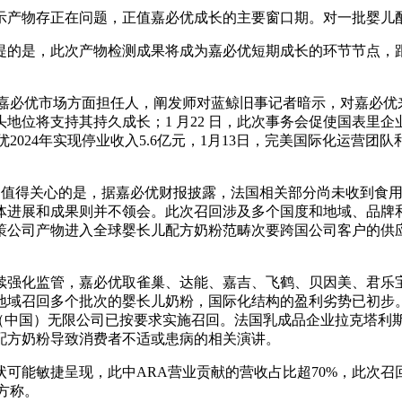
产物存正在问题，正值嘉必优成长的主要窗口期。对一批婴儿
是，此次产物检测成果将成为嘉必优短期成长的环节节点，跟
必优市场方面担任人，阐发师对蓝鲸旧事记者暗示，对嘉必优来
地位将支持其持久成长；1 月22 日，此次事务会促使国表里
2024年实现停业收入5.6亿元，1月13日，完美国际化运营
尖。值得关心的是，据嘉必优财报披露，法国相关部分尚未收到食
体进展和成果则并不领会。此次召回涉及多个国度和地域、品牌
策公司产物进入全球婴长儿配方奶粉范畴次要跨国公司客户的供
强化监管，嘉必优取雀巢、达能、嘉吉、飞鹤、贝因美、君乐宝
地域召回多个批次的婴长儿奶粉，国际化结构的盈利劣势已初步。
（中国）无限公司已按要求实施召回。法国乳成品企业拉克塔利
配方奶粉导致消费者不适或患病的相关演讲。
能敏捷呈现，此中ARA营业贡献的营收占比超70%，此次召回
方称。