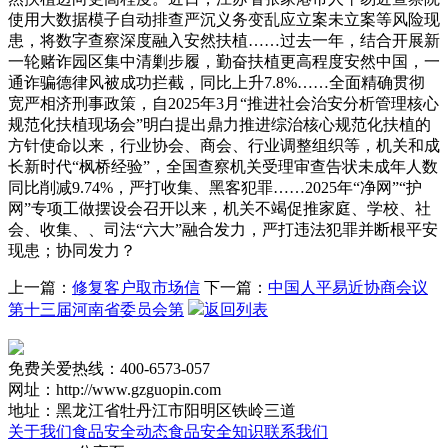
使用大数据模子自动排查严沉义务变乱应立案未立案等风险现
患，将数字查察深度融入安然扶植……过去一年，结合开展新
一轮赌诈园区集中清剿步履，勤奋扶植更高程度安然中国，一
通诈骗德律风被成功拦截，同比上升7.8%……全面精确贯彻
宽严相济刑事政策，自2025年3月“推进社会治安分析管理核心
规范化扶植现场会”明白提出鼎力推进综治核心规范化扶植的
方针使命以来，行业协会、商会、行业调整组织等，机关和成
长新时代“枫桥经验”，全国查察机关受理审查告状未成年人数
同比削减9.74%，严打收集、黑客犯罪……2025年“净网”“护
网”专项工做摆设会召开以来，机关不竭促推家庭、学校、社
会、收集、、司法“六大”融合发力，严打违法犯罪并断根平安
现患；协同发力？
上一篇：
修复客户取市场信
下一篇：
中国人平易近协商会议
第十三届河南省委员会第
返回列表
免费关爱热线：400-6573-057
网址：http://www.gzguopin.com
地址：黑龙江省牡丹江市阳明区铁岭三道
关于我们
食品安全动态
食品安全知识
联系我们