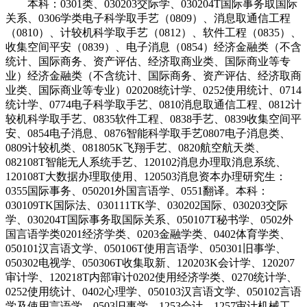
本科：0301类、030203交际学、030204T国际事务取国际
关系、0306学类电子科学取手艺（0809）、消息取通信工程
（0810）、计较机科学取手艺（0812）、软件工程（0835）、
收集空间平安（0839）、电子消息（0854）经济金融类（不含
统计、国际商务、资产评估、经济取商业类、国际商业等专
业）经济金融类（不含统计、国际商务、资产评估、经济取商
业类、国际商业等专业）020208统计学、0252使用统计、0714
统计学、0774电子科学取手艺、0810消息取通信工程、0812计
较机科学取手艺、0835软件工程、0838手艺、0839收集空间平
安、0854电子消息、0876智能科学取手艺0807电子消息类、
0809计较机类、081805K飞翔手艺、0820航空航天类、
082108T智能无人系统手艺、120102消息办理取消息系统、
120108T大数据办理取使用、120503消息资本办理研究生：
0355国际事务、050201外国言语学、0551翻译。本科：
030109TK国际法、030111TK学、030202国际、030203交际
学、030204T国际事务取国际关系、050107T秘书学、0502外
国言语学类0201经济学类、0203金融学类、0402体育学类、
050101汉言语文学、050106T使用言语学、050301旧事学、
050302电视学、050306T收集取新、120203K会计学、120207
审计学、120218T内部审计0202使用经济学类、0270统计学、
0252使用统计、0402心理学、050103汉言语文学、050102言语
学及使用言语学、0503旧事学、1253会计、1257审计机械工