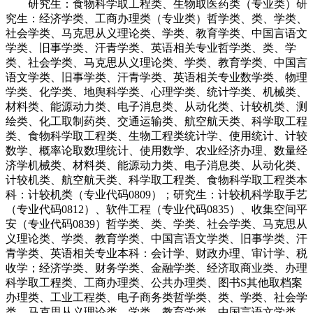
研究生：食物科学取工程类、生物取医药类（专业类）研
究生：经济学类、工商办理类（专业类）哲学类、类、学类、
社会学类、马克思从义理论类、学类、教育学类、中国言语文
学类、旧事学类、汗青学类、英语相关专业哲学类、类、学
类、社会学类、马克思从义理论类、学类、教育学类、中国言
语文学类、旧事学类、汗青学类、英语相关专业数学类、物理
学类、化学类、地舆科学类、心理学类、统计学类、机械类、
材料类、能源动力类、电子消息类、从动化类、计较机类、测
绘类、化工取制药类、交通运输类、航空航天类、科学取工程
类、食物科学取工程类、生物工程类统计学、使用统计、计较
数学、概率论取数理统计、使用数学、农业经济办理、数量经
济学机械类、材料类、能源动力类、电子消息类、从动化类、
计较机类、航空航天类、科学取工程类、食物科学取工程类本
科：计较机类（专业代码0809）；研究生：计较机科学取手艺
（专业代码0812）、软件工程（专业代码0835）、收集空间平
安（专业代码0839）哲学类、类、学类、社会学类、马克思从
义理论类、学类、教育学类、中国言语文学类、旧事学类、汗
青学类、英语相关专业本科：会计学、财政办理、审计学、税
收学；经济学类、财务学类、金融学类、经济取商业类、办理
科学取工程类、工商办理类、公共办理类、图书S其他取档案
办理类、工业工程类、电子商务类哲学类、类、学类、社会学
类、马克思从义理论类、学类、教育学类、中国言语文学类、