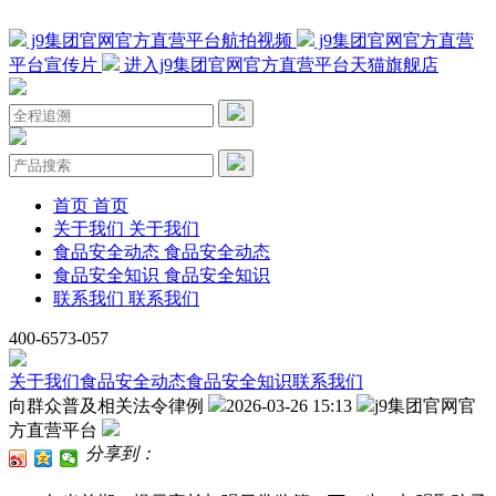
j9集团官网官方直营平台航拍视频
j9集团官网官方直营
平台宣传片
进入j9集团官网官方直营平台天猫旗舰店
首页
首页
关于我们
关于我们
食品安全动态
食品安全动态
食品安全知识
食品安全知识
联系我们
联系我们
400-6573-057
关于我们
食品安全动态
食品安全知识
联系我们
向群众普及相关法令律例
2026-03-26 15:13
j9集团官网官
方直营平台
分享到：