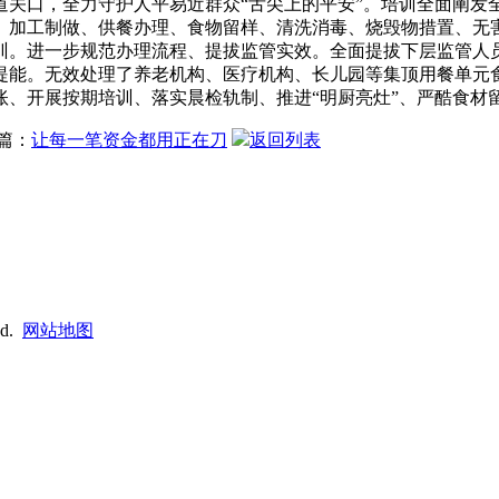
道关口，全力守护人平易近群众“舌尖上的平安”。培训全面阐发
、加工制做、供餐办理、食物留样、清洗消毒、烧毁物措置、无
训。进一步规范办理流程、提拔监管实效。全面提拔下层监管人
提能。无效处理了养老机构、医疗机构、长儿园等集顶用餐单元食
账、开展按期培训、落实晨检轨制、推进“明厨亮灶”、严酷食材
篇：
让每一笔资金都用正在刀
返回列表
ed.
网站地图