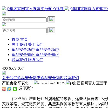
j9集团官网官方直营平台航拍视频
j9集团官网官方直营
首页
首页
关于我们
关于我们
食品安全动态
食品安全动态
食品安全知识
食品安全知识
联系我们
联系我们
400-6573-057
关于我们
食品安全动态
食品安全知识
联系我们
严把食物平安每一
2026-06-24 10:25
j9集团官网官方直营平
分享到：
（邱成乐）培训还针对属地监管履职、运营从体自查工做开展
实践策略、规范记实尺度、典型案例警示教育五大模块，内容